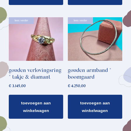
lees verder
lees verder
gouden verlovingsring
gouden armband *
* takje & diamant
boomgaard
€
3.145,00
€
4.250,00
toevoegen aan
toevoegen aan
winkelwagen
winkelwagen