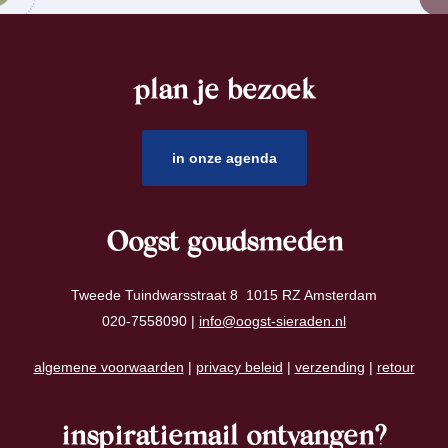
plan je bezoek
footer
in onze agenda
Oogst goudsmeden
Tweede Tuindwarsstraat 8 1015 RZ Amsterdam
020-7558090 |
info@oogst-sieraden.nl
algemene voorwaarden
|
privacy beleid
|
verzending
|
retour
inspiratiemail ontvangen?