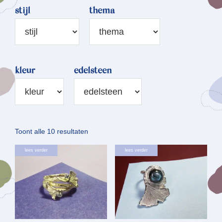
stijl
thema
kleur
edelsteen
Gesorteerd
Toont alle 10 resultaten
op
lees verder
lees verder
nieuwste