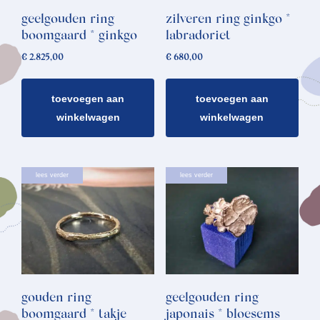
geelgouden ring
zilveren ring ginkgo *
boomgaard * ginkgo
labradoriet
€
2.825,00
€
680,00
toevoegen aan
toevoegen aan
winkelwagen
winkelwagen
Dit
lees verder
lees verder
product
heeft
meerdere
variaties.
Deze
optie
gouden ring
geelgouden ring
kan
boomgaard * takje
japonais * bloesems