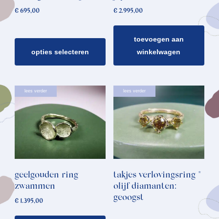
gekozen
€
695,00
€
2.995,00
worden
op
toevoegen aan
de
opties selecteren
winkelwagen
productpagina
lees verder
lees verder
geelgouden ring
takjes verlovingsring *
zwammen
olijf diamanten:
geoogst
€
1.395,00