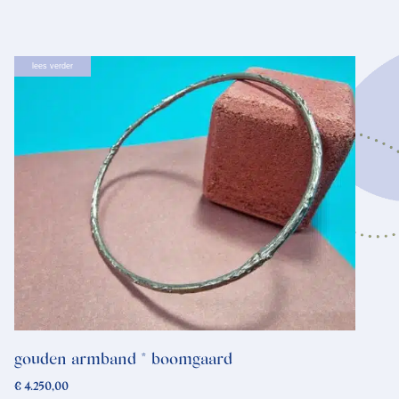
lees verder
gouden armband * boomgaard
€
4.250,00