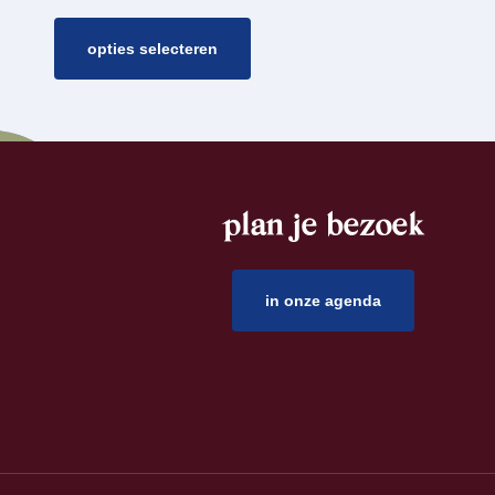
opties selecteren
plan je bezoek
footer
in onze agenda