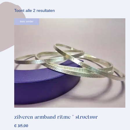
Gesorteerd
Toont alle 2 resultaten
op
Dit
lees verder
nieuwste
product
heeft
meerdere
variaties.
Deze
optie
kan
gekozen
worden
op
de
productpagina
zilveren armband ritme * structuur
€
315,00