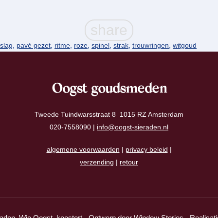
slag
,
pavé gezet
,
ritme
,
roze
,
spinel
,
strak
,
trouwringen
,
witgoud
Oogst goudsmeden
Tweede Tuindwarsstraat 8 1015 RZ Amsterdam
020-7558090 |
info@oogst-sieraden.nl
algemene voorwaarden
|
privacy beleid
|
verzending
|
retour
aden. Wie Oogst, koestert - Ontwerp door
Window Stories
- Realisat