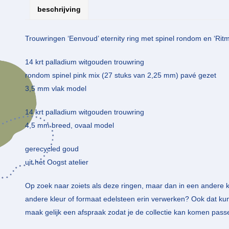
beschrijving
Trouwringen ‘Eenvoud’ eternity ring met spinel rondom en ‘Ritm
14 krt palladium witgouden trouwring
rondom spinel pink mix (27 stuks van 2,25 mm) pavé gezet
3,5 mm vlak model
14 krt palladium witgouden trouwring
4,5 mm breed, ovaal model
gerecycled goud
uit het Oogst atelier
Op zoek naar zoiets als deze ringen, maar dan in een andere k
andere kleur of formaat edelsteen erin verwerken? Ook dat kun 
maak gelijk een afspraak zodat je de collectie kan komen pass