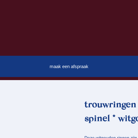
maak een afspraak
trouwringen 
spinel * wit
Deze witgouden ringen zijn