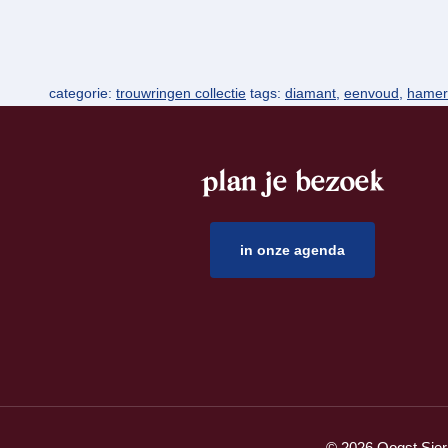
categorie:
trouwringen collectie
tags:
diamant
,
eenvoud
,
hamer
plan je bezoek
footer
in onze agenda
© 2026 Oogst Sier