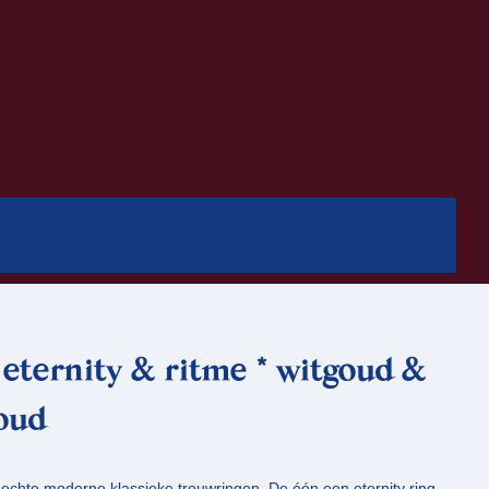
eternity & ritme * witgoud &
goud
 echte moderne klassieke trouwringen. De één een eternity ring