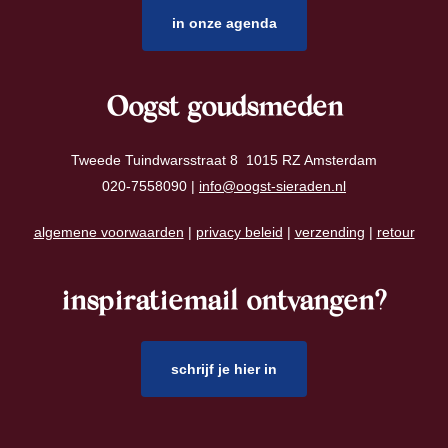
in onze agenda
Oogst goudsmeden
Tweede Tuindwarsstraat 8 1015 RZ Amsterdam
020-7558090 |
info@oogst-sieraden.nl
algemene voorwaarden
|
privacy beleid
|
verzending
|
retour
inspiratiemail ontvangen?
schrijf je hier in