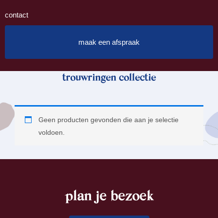
contact
maak een afspraak
trouwringen collectie
Geen producten gevonden die aan je selectie
voldoen.
plan je bezoek
footer