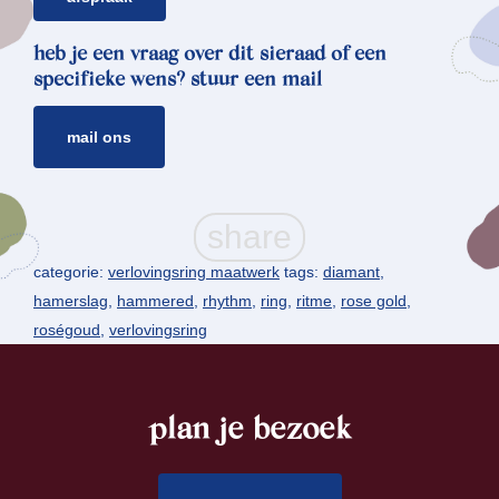
heb je een vraag over dit sieraad of een
specifieke wens? stuur een mail
mail ons
categorie:
verlovingsring maatwerk
tags:
diamant
,
hamerslag
,
hammered
,
rhythm
,
ring
,
ritme
,
rose gold
,
roségoud
,
verlovingsring
plan je bezoek
footer