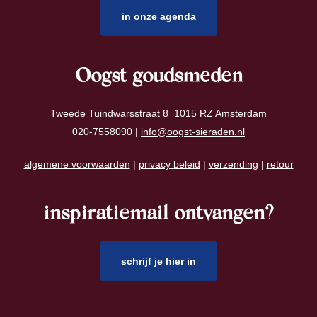
in onze agenda
Oogst goudsmeden
Tweede Tuindwarsstraat 8 1015 RZ Amsterdam
020-7558090 |
info@oogst-sieraden.nl
algemene voorwaarden
|
privacy beleid
|
verzending
|
retour
inspiratiemail ontvangen?
schrijf je hier in