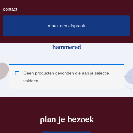
contact
maak een afspraak
hammered
Geen producten gevonden die aan je selectie
voldoen.
plan je bezoek
footer