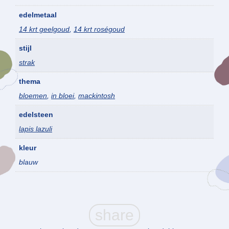
edelmetaal
14 krt geelgoud
,
14 krt roségoud
stijl
strak
thema
bloemen
,
in bloei
,
mackintosh
edelsteen
lapis lazuli
kleur
blauw