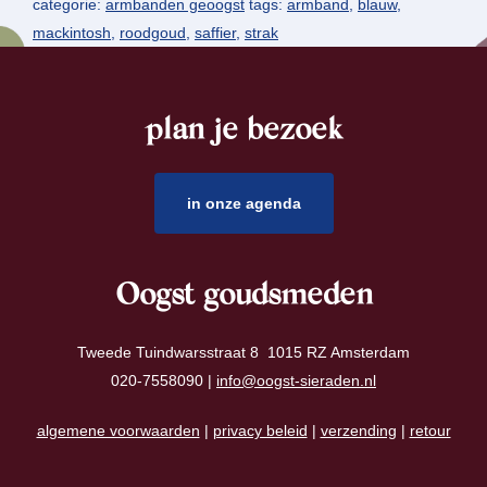
categorie:
armbanden geoogst
tags:
armband
,
blauw
,
mackintosh
,
roodgoud
,
saffier
,
strak
plan je bezoek
footer
in onze agenda
Oogst goudsmeden
Tweede Tuindwarsstraat 8 1015 RZ Amsterdam
020-7558090 |
info@oogst-sieraden.nl
algemene voorwaarden
|
privacy beleid
|
verzending
|
retour