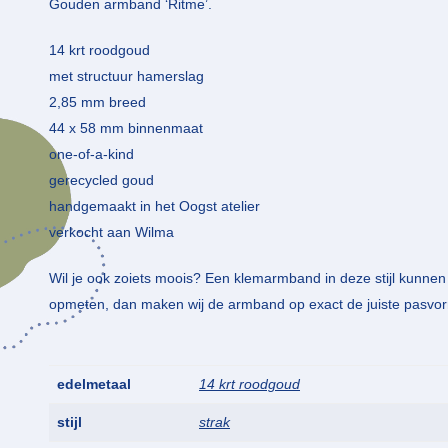
Gouden armband ‘Ritme’.
14 krt roodgoud
met structuur hamerslag
2,85 mm breed
44 x 58 mm binnenmaat
one-of-a-kind
gerecycled goud
handgemaakt in het Oogst atelier
verkocht aan Wilma
Wil je ook zoiets moois? Een klemarmband in deze stijl kunne
opmeten, dan maken wij de armband op exact de juiste pasvo
edelmetaal
14 krt roodgoud
stijl
strak