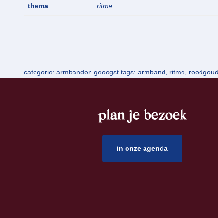
thema
ritme
categorie:
armbanden geoogst
tags:
armband
,
ritme
,
roodgou
plan je bezoek
footer
in onze agenda