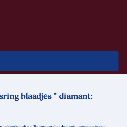
sring blaadjes * diamant:
takjesring uit de ‘Boomgaard’ serie heeft knoestige takjes,