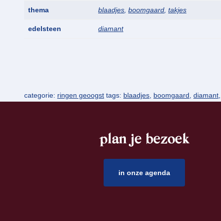
thema
blaadjes
,
boomgaard
,
takjes
edelsteen
diamant
categorie:
ringen geoogst
tags:
blaadjes
,
boomgaard
,
diamant
plan je bezoek
footer
in onze agenda