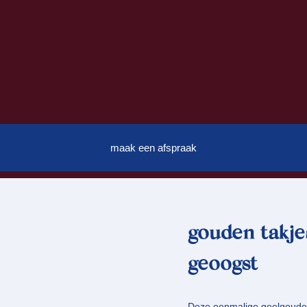
maak een afspraak
gouden takje
geoogst
Deze eenmalige geelgouden 