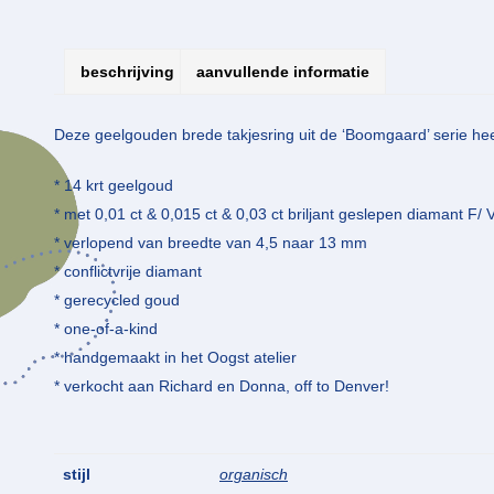
beschrijving
aanvullende informatie
Deze geelgouden brede takjesring uit de ‘Boomgaard’ serie hee
* 14 krt geelgoud
* met 0,01 ct & 0,015 ct & 0,03 ct briljant geslepen diamant F/
* verlopend van breedte van 4,5 naar 13 mm
* conflictvrije diamant
* gerecycled goud
* one-of-a-kind
* handgemaakt in het Oogst atelier
* verkocht aan Richard en Donna, off to Denver!
stijl
organisch