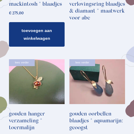
mackintosh * blaadjes
verlovingsring blaadjes
& diamant * maatwerk
€
275,00
voor abe
toevoegen aan
winkelwagen
lees verder
lees verder
gouden hanger
gouden oorbellen
verzameling *
blaadjes * aquamarijn:
toermalijn
geoogst