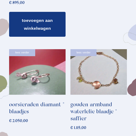
€
895,00
toevoegen aan
winkelwagen
lees verder
lees verder
oorsieraden diamant *
gouden armband
blaadjes
waterlelie blaadje *
saffier
€
2.050,00
€
1.115,00