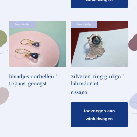
lees verder
lees verder
blaadjes oorbellen *
zilveren ring ginkgo *
topaas: geoogst
labradoriet
€
680,00
toevoegen aan
winkelwagen