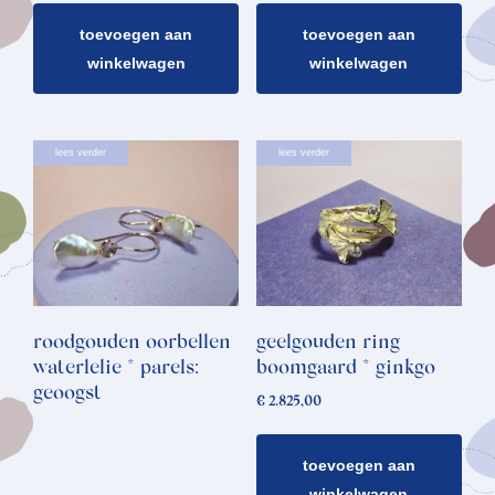
toevoegen aan
toevoegen aan
winkelwagen
winkelwagen
lees verder
lees verder
roodgouden oorbellen
geelgouden ring
waterlelie * parels:
boomgaard * ginkgo
geoogst
€
2.825,00
toevoegen aan
winkelwagen