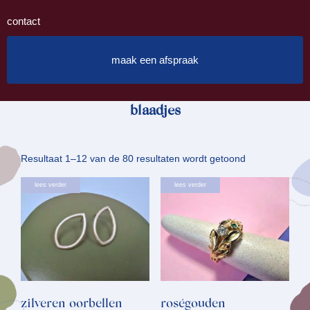
contact
maak een afspraak
blaadjes
Gesorteerd
Resultaat 1–12 van de 80 resultaten wordt getoond
op
lees verder
lees verder
nieuwste
zilveren oorbellen
roségouden