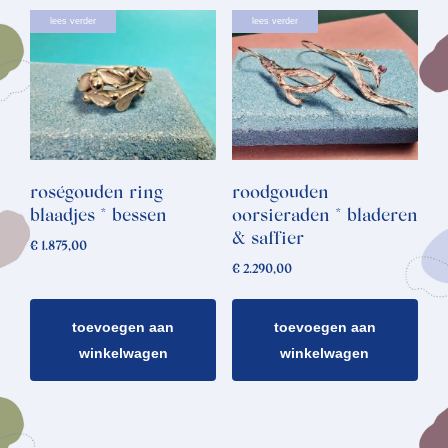
lees verder
lees verder
roségouden ring
roodgouden
blaadjes * bessen
oorsieraden * bladeren
& saffier
€
1.875,00
€
2.290,00
toevoegen aan
toevoegen aan
winkelwagen
winkelwagen