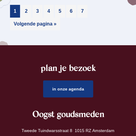
1
2
3
4
5
6
7
Volgende pagina »
plan je bezoek
footer
in onze agenda
Oogst goudsmeden
Tweede Tuindwarsstraat 8 1015 RZ Amsterdam