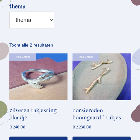
thema
Gesorteerd
Toont alle 2 resultaten
op
lees verder
lees verder
nieuwste
zilveren takjesring
oorsieraden
blaadje
boomgaard * takjes
€
240,00
€
2.230,00