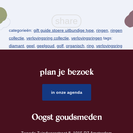
categorieën:
gift guide stoere uitbundige type
,
ringen
,
ringen
collectie
,
verlovingsring collectie
,
verlovingsringen
tags:
diamant
,
geel
,
geelgoud
,
golf
,
organisch
,
ring
,
verlovingsring
plan je bezoek
footer
in onze agenda
Oogst goudsmeden