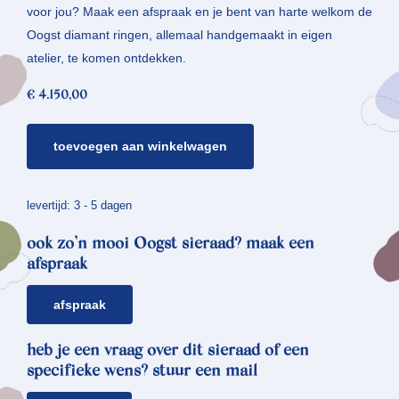
voor jou? Maak een afspraak en je bent van harte welkom de
Oogst diamant ringen, allemaal handgemaakt in eigen
atelier, te komen ontdekken.
€
4.150,00
geelgouden
toevoegen aan winkelwagen
ring
golf
*
levertijd: 3 - 5 dagen
diamant
ook zo’n mooi Oogst sieraad? maak een
aantal
afspraak
afspraak
heb je een vraag over dit sieraad of een
specifieke wens? stuur een mail