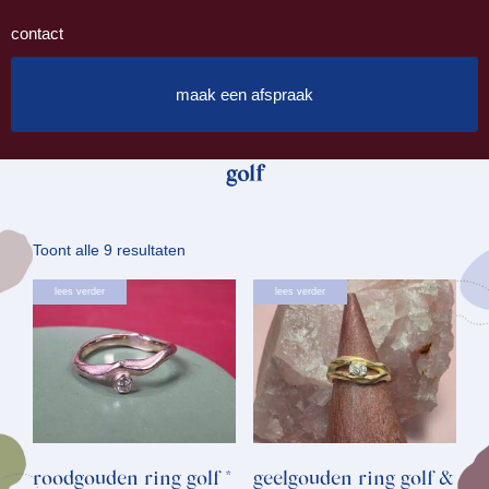
contact
maak een afspraak
golf
Gesorteerd
Toont alle 9 resultaten
op
lees verder
lees verder
nieuwste
roodgouden ring golf *
geelgouden ring golf &