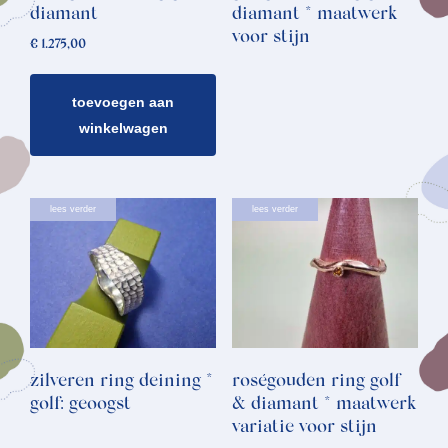
diamant
diamant * maatwerk
voor stijn
€
1.275,00
toevoegen aan
winkelwagen
lees verder
lees verder
zilveren ring deining *
roségouden ring golf
golf: geoogst
& diamant * maatwerk
variatie voor stijn