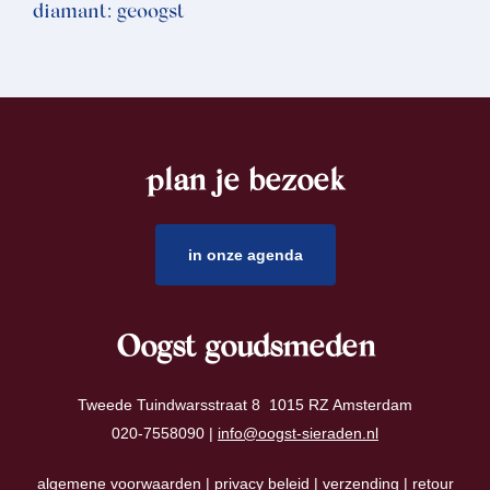
diamant: geoogst
plan je bezoek
footer
in onze agenda
Oogst goudsmeden
Tweede Tuindwarsstraat 8 1015 RZ Amsterdam
020-7558090 |
info@oogst-sieraden.nl
algemene voorwaarden
|
privacy beleid
|
verzending
|
retour