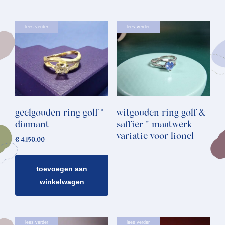
lees verder
lees verder
geelgouden ring golf *
witgouden ring golf &
diamant
saffier * maatwerk
variatie voor lionel
€
4.150,00
toevoegen aan
winkelwagen
lees verder
lees verder