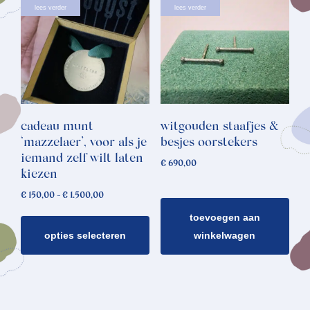
Dit
lees verder
lees verder
product
heeft
meerdere
variaties.
Deze
optie
cadeau munt
witgouden staafjes &
kan
‘mazzelaer’, voor als je
besjes oorstekers
gekozen
iemand zelf wilt laten
€
690,00
worden
kiezen
op
Prijsklasse:
€
150,00
-
€
1.500,00
de
€ 150,00
toevoegen aan
tot
productpagina
€ 1.500,00
opties selecteren
winkelwagen