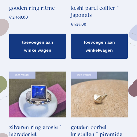
gouden ring ritme
keshi parel collier *
japonais
€
2.460,00
€
825,00
toevoegen aan
toevoegen aan
winkelwagen
winkelwagen
lees verder
lees verder
zilveren ring erosie *
gouden oorbel
labradoriet
kristallen * piramide