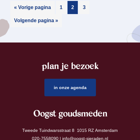
« Vorige pagina
1
2
3
Volgende pagina »
plan je bezoek
footer
in onze agenda
Oogst goudsmeden
Tweede Tuindwarsstraat 8 1015 RZ Amsterdam
020-7558090 |
info@oogst-sieraden.nl