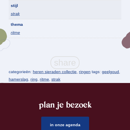
stijl
strak
thema
ritme
categorieën:
heren sieraden collectie
,
ringen
tags:
geelgoud
,
hamerslag
,
ring
,
ritme
,
strak
plan je bezoek
footer
in onze agenda