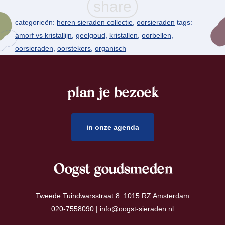
categorieën:
heren sieraden collectie
,
oorsieraden
tags:
amorf vs kristallijn
,
geelgoud
,
kristallen
,
oorbellen
,
oorsieraden
,
oorstekers
,
organisch
plan je bezoek
footer
in onze agenda
Oogst goudsmeden
Tweede Tuindwarsstraat 8 1015 RZ Amsterdam
020-7558090 |
info@oogst-sieraden.nl