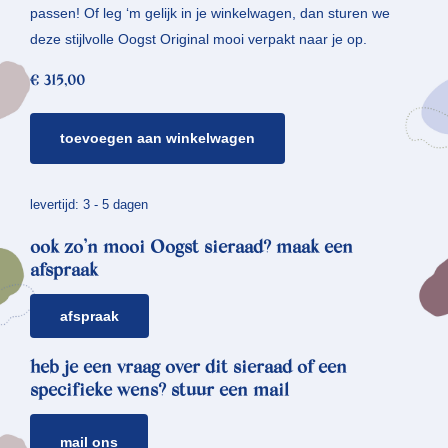
passen! Of leg ‘m gelijk in je winkelwagen, dan sturen we
deze stijlvolle Oogst Original mooi verpakt naar je op.
€
315,00
gouden
toevoegen aan winkelwagen
oorbel
kristallen
*
levertijd: 3 - 5 dagen
piramide
ook zo’n mooi Oogst sieraad? maak een
aantal
afspraak
afspraak
heb je een vraag over dit sieraad of een
specifieke wens? stuur een mail
mail ons