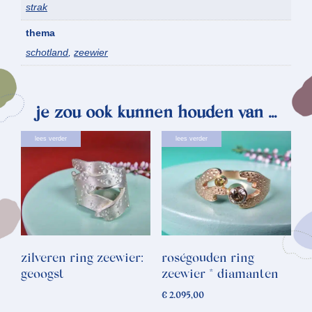
strak
thema
schotland
,
zeewier
je zou ook kunnen houden van …
lees verder
lees verder
zilveren ring zeewier:
roségouden ring
geoogst
zeewier * diamanten
€
2.095,00