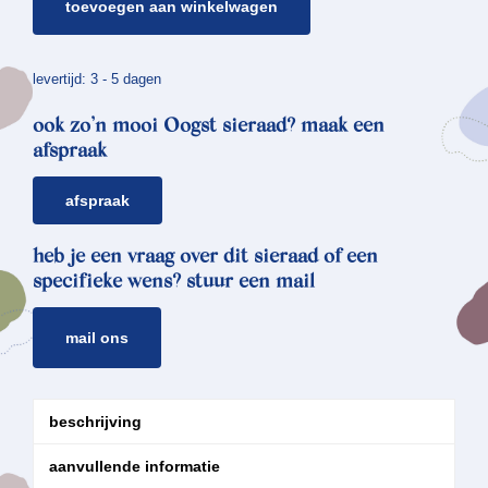
toevoegen aan winkelwagen
hanger
zeewier
aantal
levertijd: 3 - 5 dagen
ook zo’n mooi Oogst sieraad? maak een
afspraak
afspraak
heb je een vraag over dit sieraad of een
specifieke wens? stuur een mail
mail ons
beschrijving
aanvullende informatie