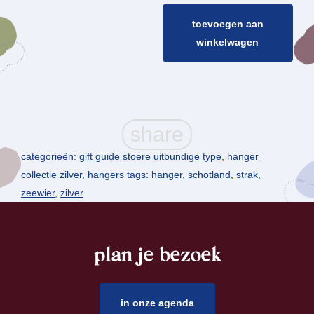
toevoegen aan
winkelwagen
categorieën:
gift guide stoere uitbundige type
,
hanger
collectie zilver
,
hangers
tags:
hanger
,
schotland
,
strak
,
zeewier
,
zilver
plan je bezoek
footer
in onze agenda