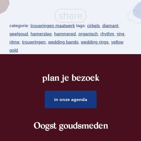
categorie:
trouwringen maatwerk
tags:
cirkels
,
diamant
,
geelgoud
,
hamerslag
,
hammered
,
organisch
,
rhythm
,
ring
,
ritme
,
trouwringen
,
wedding bands
,
wedding rings
,
yellow
gold
plan je bezoek
footer
in onze agenda
Oogst goudsmeden