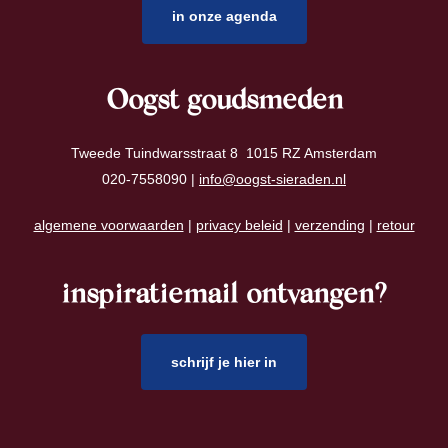
in onze agenda
Oogst goudsmeden
Tweede Tuindwarsstraat 8 1015 RZ Amsterdam
020-7558090 |
info@oogst-sieraden.nl
algemene voorwaarden
|
privacy beleid
|
verzending
|
retour
inspiratiemail ontvangen?
schrijf je hier in