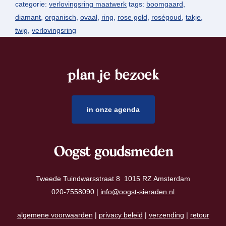
categorie:
verlovingsring maatwerk
tags:
boomgaard
,
diamant
,
organisch
,
ovaal
,
ring
,
rose gold
,
roségoud
,
takje
,
twig
,
verlovingsring
plan je bezoek
footer
in onze agenda
Oogst goudsmeden
Tweede Tuindwarsstraat 8 1015 RZ Amsterdam
020-7558090 |
info@oogst-sieraden.nl
algemene voorwaarden
|
privacy beleid
|
verzending
|
retour