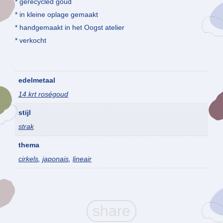
* gerecycled goud
* in kleine oplage gemaakt
* handgemaakt in het Oogst atelier
* verkocht
edelmetaal
14 krt roségoud
stijl
strak
thema
cirkels
,
japonais
,
lineair