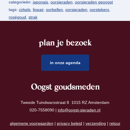
categorieën:
japonais
,
oorsieraden
,
oorsieraden geoogst
tags:
cirkels
,
lineair
,
oorbellen
,
oorsieraden
,
oorstekers
,
roségoud
,
strak
plan je bezoek
footer
in onze agenda
Oogst goudsmeden
Tweede Tuindwarsstraat 8 1015 RZ Amsterdam
020-7558090 |
info@oogst-sieraden.nl
algemene voorwaarden
|
privacy beleid
|
verzending
|
retour