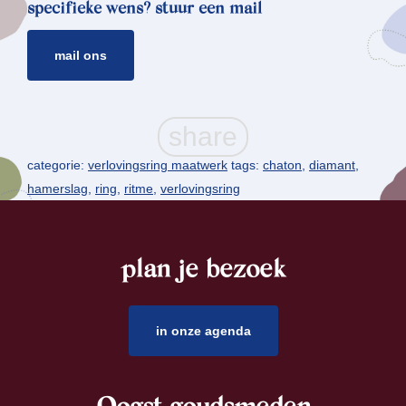
specifieke wens? stuur een mail
mail ons
categorie:
verlovingsring maatwerk
tags:
chaton
,
diamant
,
hamerslag
,
ring
,
ritme
,
verlovingsring
plan je bezoek
footer
in onze agenda