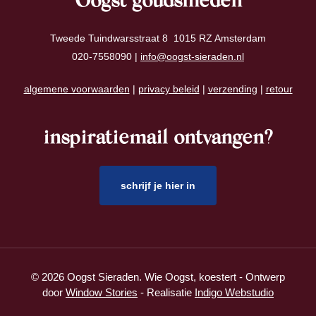
Oogst goudsmeden
Tweede Tuindwarsstraat 8 1015 RZ Amsterdam
020-7558090 |
info@oogst-sieraden.nl
algemene voorwaarden
|
privacy beleid
|
verzending
|
retour
inspiratiemail ontvangen?
schrijf je hier in
© 2026 Oogst Sieraden. Wie Oogst, koestert - Ontwerp
door
Window Stories
- Realisatie
Indigo Webstudio