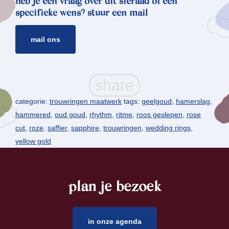
heb je een vraag over dit sieraad of een
specifieke wens? stuur een mail
mail ons
categorie:
trouwringen maatwerk
tags:
geelgoud
,
hamerslag
,
hammered
,
oud goud
,
rhythm
,
ritme
,
roos geslepen
,
rose
cut
,
roze
,
saffier
,
sapphire
,
trouwringen
,
wedding rings
,
yellow gold
plan je bezoek
footer
in onze agenda