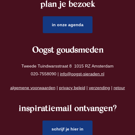
plan je bezoek
footer
in onze agenda
Oogst goudsmeden
Tweede Tuindwarsstraat 8 1015 RZ Amsterdam
020-7558090 |
info@oogst-sieraden.nl
algemene voorwaarden
|
privacy beleid
|
verzending
|
retour
inspiratiemail ontvangen?
schrijf je hier in