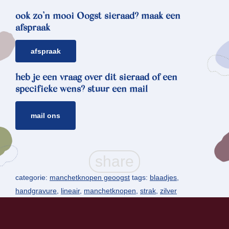
ook zo’n mooi Oogst sieraad? maak een
afspraak
afspraak
heb je een vraag over dit sieraad of een
specifieke wens? stuur een mail
mail ons
categorie:
manchetknopen geoogst
tags:
blaadjes
,
handgravure
,
lineair
,
manchetknopen
,
strak
,
zilver