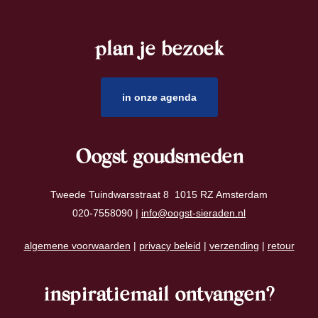
plan je bezoek
footer
in onze agenda
Oogst goudsmeden
Tweede Tuindwarsstraat 8 1015 RZ Amsterdam
020-7558090 |
info@oogst-sieraden.nl
algemene voorwaarden
|
privacy beleid
|
verzending
|
retour
inspiratiemail ontvangen?