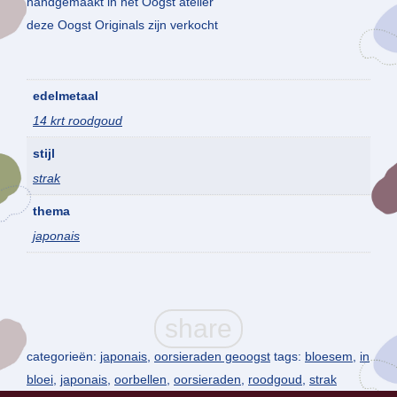
handgemaakt in het Oogst atelier
deze Oogst Originals zijn verkocht
edelmetaal
14 krt roodgoud
stijl
strak
thema
japonais
categorieën:
japonais
,
oorsieraden geoogst
tags:
bloesem
,
in
bloei
,
japonais
,
oorbellen
,
oorsieraden
,
roodgoud
,
strak