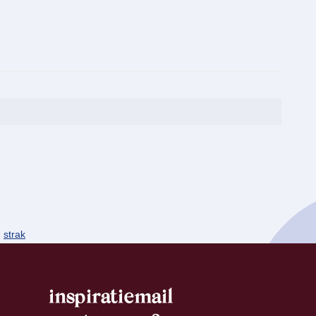
,
strak
inspiratiemail