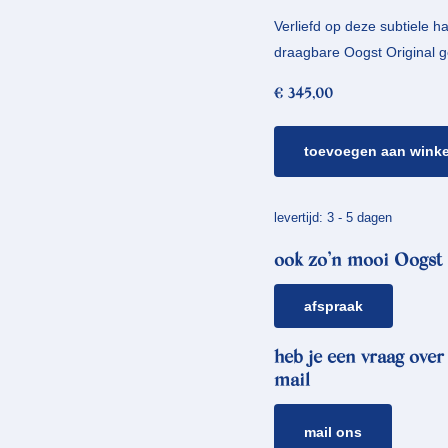
Verliefd op deze subtiele h
draagbare Oogst Original ge
€
345,00
gouden
toevoegen aan wink
hanger
cellen
aantal
levertijd: 3 - 5 dagen
ook zo’n mooi Oogst 
afspraak
heb je een vraag over
mail
mail ons