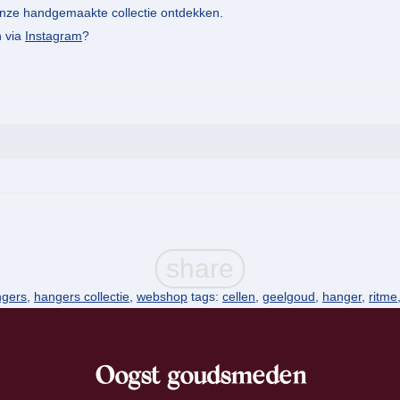
ze handgemaakte collectie ontdekken.
n via
Instagram
?
ngers
,
hangers collectie
,
webshop
tags:
cellen
,
geelgoud
,
hanger
,
ritme
Oogst goudsmeden