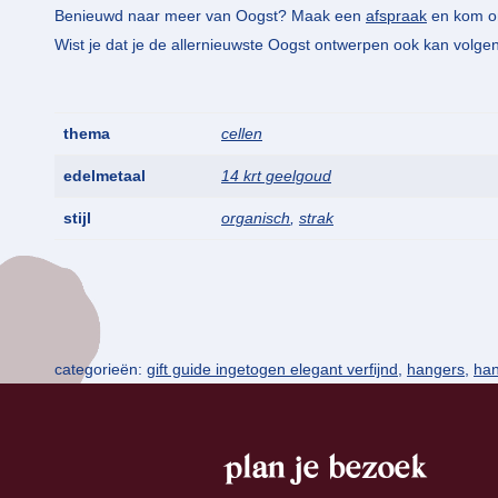
Benieuwd naar meer van Oogst? Maak een
afspraak
en kom on
Wist je dat je de allernieuwste Oogst ontwerpen ook kan volge
thema
cellen
edelmetaal
14 krt geelgoud
stijl
organisch
,
strak
categorieën:
gift guide ingetogen elegant verfijnd
,
hangers
,
ha
plan je bezoek
footer