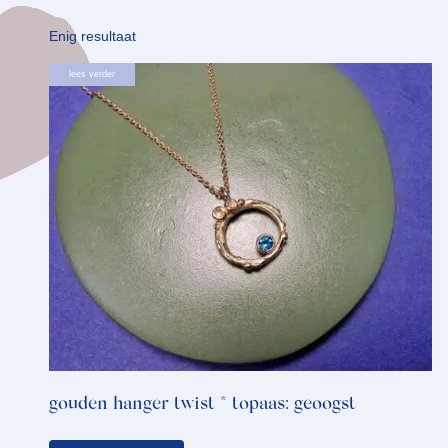
Enig resultaat
lees verder
gouden hanger twist * topaas: geoogst