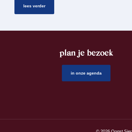
lees verder
plan je bezoek
footer
in onze agenda
© 2026 Oogst Sier