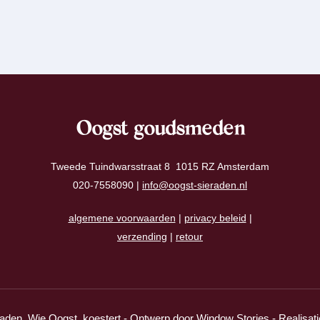
Oogst goudsmeden
Tweede Tuindwarsstraat 8 1015 RZ Amsterdam
020-7558090 |
info@oogst-sieraden.nl
algemene voorwaarden
|
privacy beleid
|
verzending
|
retour
aden. Wie Oogst, koestert - Ontwerp door
Window Stories
- Realisat