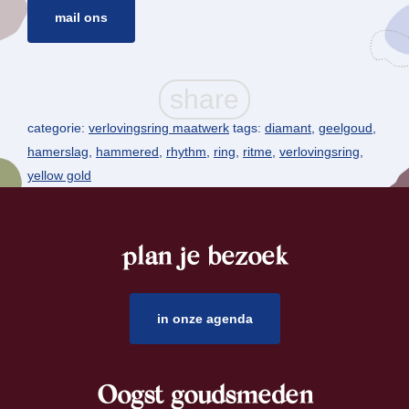
mail ons
categorie:
verlovingsring maatwerk
tags:
diamant
,
geelgoud
,
hamerslag
,
hammered
,
rhythm
,
ring
,
ritme
,
verlovingsring
,
yellow gold
plan je bezoek
footer
in onze agenda
Oogst goudsmeden