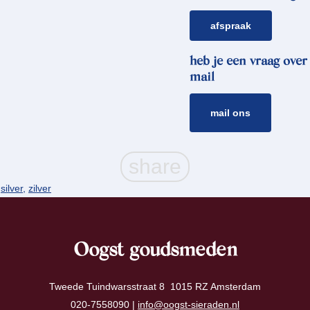
afspraak
heb je een vraag over
mail
mail ons
,
silver
,
zilver
Oogst goudsmeden
Tweede Tuindwarsstraat 8 1015 RZ Amsterdam
020-7558090 |
info@oogst-sieraden.nl