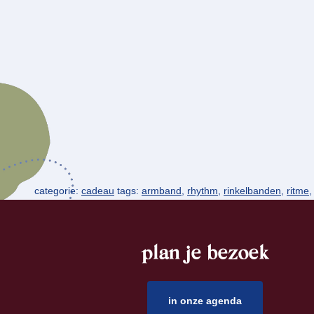
categorie:
cadeau
tags:
armband
,
rhythm
,
rinkelbanden
,
ritme
plan je bezoek
footer
in onze agenda