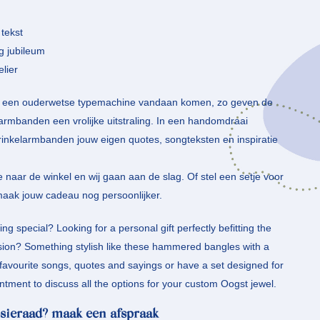
 tekst
ig jubileum
elier
er een ouderwetse typemachine vandaan komen, zo geven de
rmbanden een vrolijke uitstraling. In een handomdraai
rinkelarmbanden jouw eigen quotes, songteksten en inspiratie
 naar de winkel en wij gaan aan de slag. Of stel een setje voor
ak jouw cadeau nog persoonlijker.
g special? Looking for a personal gift perfectly befitting the
asion? Something stylish like these hammered bangles with a
favourite songs, quotes and sayings or have a set designed for
tment to discuss all the options for your custom Oogst jewel.
sieraad? maak een afspraak