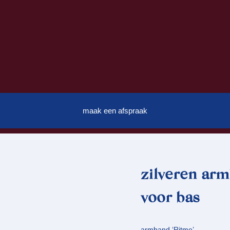
maak een afspraak
zilveren ar
voor bas
armband ‘Ritme’