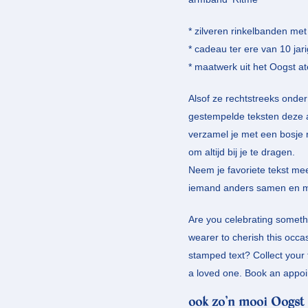
* zilveren rinkelbanden met
* cadeau ter ere van 10 jar
* maatwerk uit het Oogst at
Alsof ze rechtstreeks ond
gestempelde teksten deze a
verzamel je met een bosje 
om altijd bij je te dragen.
Neem je favoriete tekst mee
iemand anders samen en ma
Are you celebrating somethin
wearer to cherish this occ
stamped text? Collect your 
a loved one. Book an appoin
ook zo’n mooi Oogst 