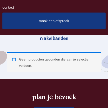
contact
maak een afspraak
rinkelbanden
Geen producten gevonden die aan je selectie
voldoen.
plan je bezoek
footer