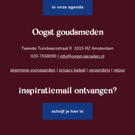
in onze agenda
Oogst goudsmeden
Tweede Tuindwarsstraat 8 1015 RZ Amsterdam
020-7558090 |
info@oogst-sieraden.nl
algemene voorwaarden
|
privacy beleid
|
verzending
|
retour
inspiratiemail ontvangen?
schrijf je hier in