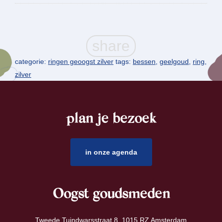
categorie:
ringen geoogst zilver
tags:
bessen
,
geelgoud
,
ring
,
zilver
plan je bezoek
footer
in onze agenda
Oogst goudsmeden
Tweede Tuindwarsstraat 8 1015 RZ Amsterdam