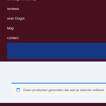
reviews
over Oogst
blog
contact
Geen producten gevonden die aan je selectie voldoen.