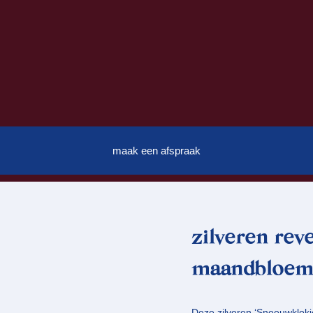
maak een afspraak
zilveren rev
maandbloem 
Deze zilveren ‘Sneeuwklokje