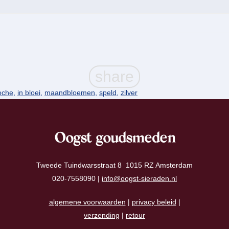
oche
,
in bloei
,
maandbloemen
,
speld
,
zilver
Oogst goudsmeden
Tweede Tuindwarsstraat 8 1015 RZ Amsterdam
020-7558090 |
info@oogst-sieraden.nl
algemene voorwaarden
|
privacy beleid
|
verzending
|
retour