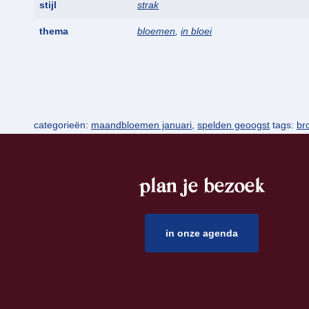
stijl
strak
thema
bloemen
,
in bloei
categorieën:
maandbloemen januari
,
spelden geoogst
tags:
br
plan je bezoek
footer
in onze agenda