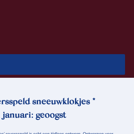
ersspeld sneeuwklokjes *
januari: geoogst
s’ reversspeld is echt een tijdloos ontwerp. Ontworpen voor