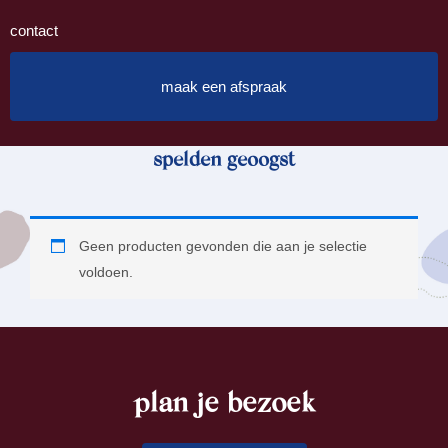
contact
maak een afspraak
spelden geoogst
Geen producten gevonden die aan je selectie
voldoen.
plan je bezoek
footer