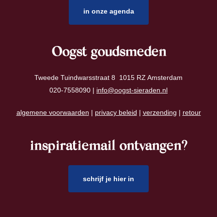
in onze agenda
Oogst goudsmeden
Tweede Tuindwarsstraat 8 1015 RZ Amsterdam
020-7558090 |
info@oogst-sieraden.nl
algemene voorwaarden
|
privacy beleid
|
verzending
|
retour
inspiratiemail ontvangen?
schrijf je hier in