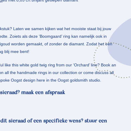
gjes met 0,05 crt briljant geslepen diamant
stuk? Laten we samen kijken wat het mooiste staat bij jouw
eedte. Zoiets als deze ‘Boomgaard’ ring kan namelijk ook in
dgoud worden gemaakt, of zonder de diamant. Zodat het een
ag blij mee bent!
l like this white gold twig ring from our ‘Orchard’ line? Book an
 all the handmade rings in our collection or come discuss all
bespoke Oogst design here in the Oogst goldsmith studio.
sieraad? maak een afspraak
 dit sieraad of een specifieke wens? stuur een