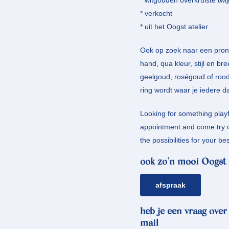
* witgouden overkruiste twij
* verkocht
* uit het Oogst atelier
Ook op zoek naar een pronk
hand, qua kleur, stijl en br
geelgoud, roségoud of roo
ring wordt waar je iedere d
Looking for something playfu
appointment and come try on
the possibilities for your 
ook zo’n mooi Oogst 
afspraak
heb je een vraag over
mail