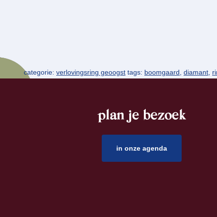
categorie:
verlovingsring geoogst
tags:
boomgaard
,
diamant
,
r
plan je bezoek
footer
in onze agenda