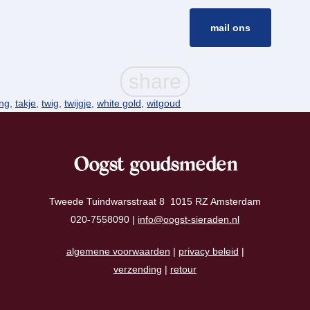
mail ons
ing
,
takje
,
twig
,
twijgje
,
white gold
,
witgoud
Oogst goudsmeden
Tweede Tuindwarsstraat 8 1015 RZ Amsterdam
020-7558090 |
info@oogst-sieraden.nl
algemene voorwaarden
|
privacy beleid
|
verzending
|
retour