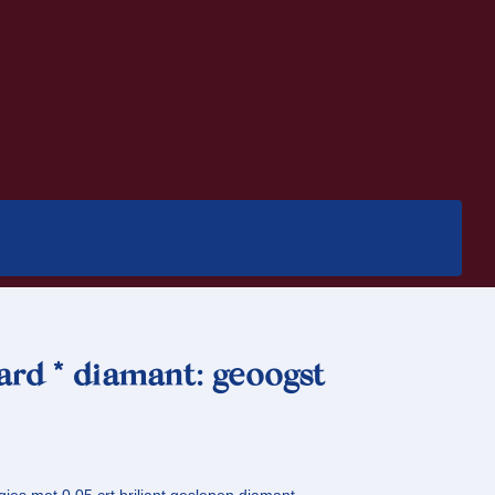
rd * diamant: geoogst