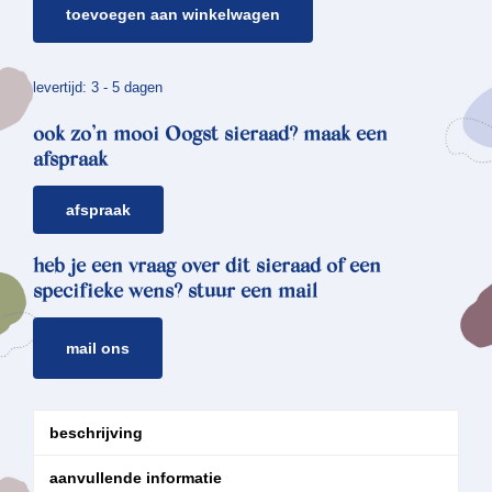
toevoegen aan winkelwagen
ring
deining
aantal
levertijd: 3 - 5 dagen
ook zo’n mooi Oogst sieraad? maak een
afspraak
afspraak
heb je een vraag over dit sieraad of een
specifieke wens? stuur een mail
mail ons
beschrijving
aanvullende informatie