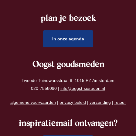
plan je bezoek
footer
in onze agenda
Oogst goudsmeden
Tweede Tuindwarsstraat 8 1015 RZ Amsterdam
020-7558090 |
info@oogst-sieraden.nl
algemene voorwaarden
|
privacy beleid
|
verzending
|
retour
inspiratiemail ontvangen?