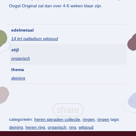
Oogst Original zal dan over 4-6 weken klaar zijn.
edelmetaal
14 krt palladium witgoud
stijl
organisch
thema
deining
categorieën:
heren sieraden collectie
,
ringen
,
ringen
tags:
deining
,
heren ring
,
organisch
,
ring
,
witgoud