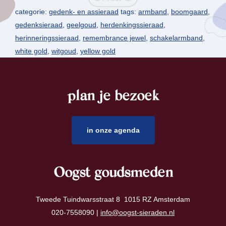
categorie:
gedenk- en assieraad
tags:
armband
,
boomgaard
,
gedenksieraad
,
geelgoud
,
herdenkingssieraad
,
herinneringssieraad
,
remembrance jewel
,
schakelarmband
,
white gold
,
witgoud
,
yellow gold
plan je bezoek
footer
in onze agenda
Oogst goudsmeden
Tweede Tuindwarsstraat 8 1015 RZ Amsterdam
020-7558090 |
info@oogst-sieraden.nl