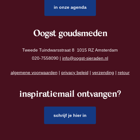
in onze agenda
Oogst goudsmeden
Tweede Tuindwarsstraat 8 1015 RZ Amsterdam
020-7558090 |
info@oogst-sieraden.nl
algemene voorwaarden
|
privacy beleid
|
verzending
|
retour
inspiratiemail ontvangen?
schrijf je hier in