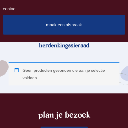
contact
maak een afspraak
herdenkingssieraad
Geen producten gevonden die aan je selectie
voldoen.
plan je bezoek
footer