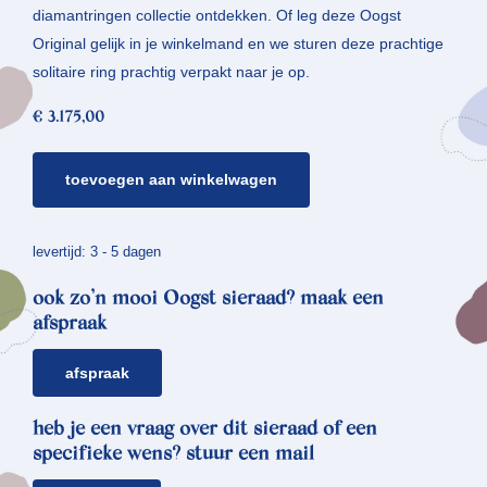
diamantringen collectie ontdekken. Of leg deze Oogst
Original gelijk in je winkelmand en we sturen deze prachtige
solitaire ring prachtig verpakt naar je op.
€
3.175,00
witgouden
toevoegen aan winkelwagen
verlovingsring
twist
*
levertijd: 3 - 5 dagen
diamant
ook zo’n mooi Oogst sieraad? maak een
aantal
afspraak
afspraak
heb je een vraag over dit sieraad of een
specifieke wens? stuur een mail