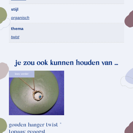
stijl
organisch
thema
twist
je zou ook kunnen houden van …
lees verder
gouden hanger twist *
topaas: geoogst