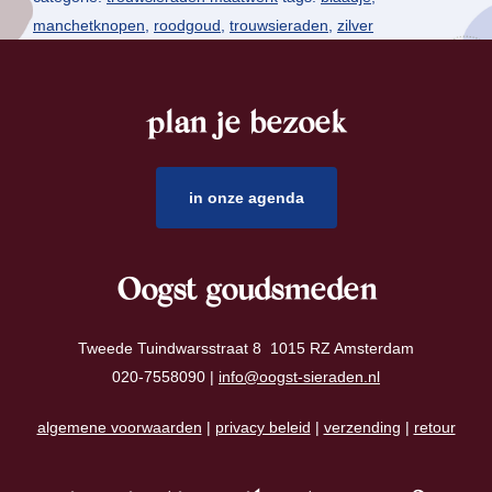
manchetknopen
,
roodgoud
,
trouwsieraden
,
zilver
plan je bezoek
footer
in onze agenda
Oogst goudsmeden
Tweede Tuindwarsstraat 8 1015 RZ Amsterdam
020-7558090 |
info@oogst-sieraden.nl
algemene voorwaarden
|
privacy beleid
|
verzending
|
retour