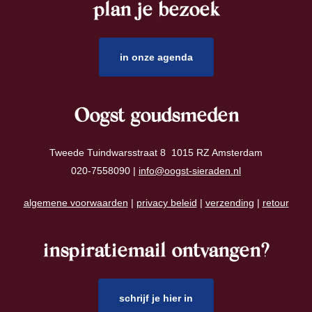
plan je bezoek
footer
in onze agenda
Oogst goudsmeden
Tweede Tuindwarsstraat 8 1015 RZ Amsterdam
020-7558090 |
info@oogst-sieraden.nl
algemene voorwaarden
|
privacy beleid
|
verzending
|
retour
inspiratiemail ontvangen?
schrijf je hier in