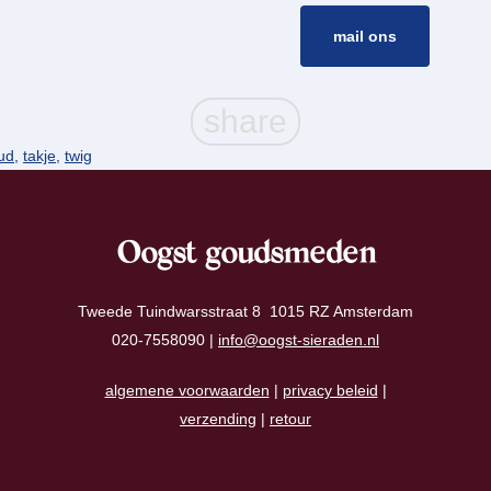
mail ons
ud
,
takje
,
twig
Oogst goudsmeden
Tweede Tuindwarsstraat 8 1015 RZ Amsterdam
020-7558090 |
info@oogst-sieraden.nl
algemene voorwaarden
|
privacy beleid
|
verzending
|
retour