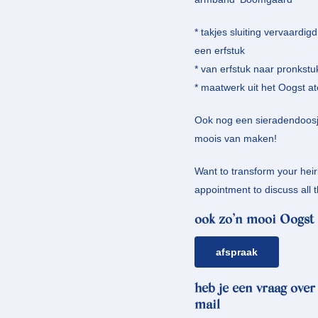
* takjes sluiting vervaard
een erfstuk
* van erfstuk naar pronkstu
* maatwerk uit het Oogst at
Ook nog een sieradendoosje
moois van maken!
Want to transform your he
appointment to discuss all t
ook zo’n mooi Oogst 
afspraak
heb je een vraag over
mail