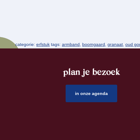
categorie:
erfstuk
tags:
armband
,
boomgaard
,
granaat
,
oud go
plan je bezoek
footer
in onze agenda