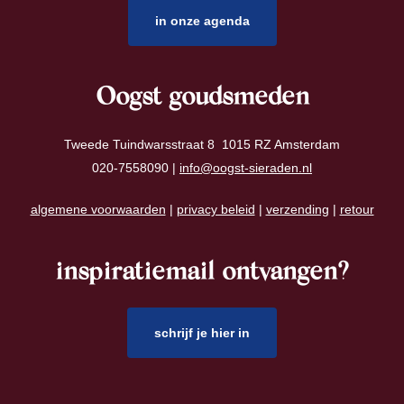
in onze agenda
Oogst goudsmeden
Tweede Tuindwarsstraat 8 1015 RZ Amsterdam
020-7558090 |
info@oogst-sieraden.nl
algemene voorwaarden
|
privacy beleid
|
verzending
|
retour
inspiratiemail ontvangen?
schrijf je hier in