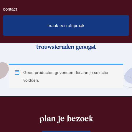
contact
maak een afspraak
trouwsieraden geoogst
Geen producten gevonden die aan je selectie
voldoen.
plan je bezoek
footer