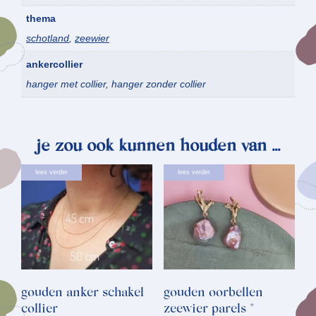
thema
schotland
,
zeewier
ankercollier
hanger met collier, hanger zonder collier
je zou ook kunnen houden van …
Dit
lees verder
lees verder
product
heeft
meerdere
variaties.
Deze
optie
gouden anker schakel
gouden oorbellen
kan
collier
zeewier parels *