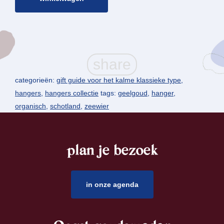
categorieën:
gift guide voor het kalme klassieke type
,
hangers
,
hangers collectie
tags:
geelgoud
,
hanger
,
organisch
,
schotland
,
zeewier
plan je bezoek
footer
in onze agenda