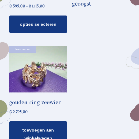
gekozen
geoogst
Prijsklasse:
€
595,00
-
€
1.115,00
worden
€ 595,00
op
tot
€ 1.115,00
opties selecteren
de
productpagina
lees verder
gouden ring zeewier
€
2.795,00
toevoegen aan
winkelwagen