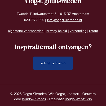
Oogst goudsmeden
Tweede Tuindwarsstraat 8 1015 RZ Amsterdam
020-7558090 |
info@oogst-sieraden.nl
algemene voorwaarden
|
privacy beleid
|
verzending
|
retour
inspiratiemail ontvangen?
schrijf je hier in
© 2026 Oogst Sieraden. Wie Oogst, koestert - Ontwerp
door
Window Stories
- Realisatie
Indigo Webstudio