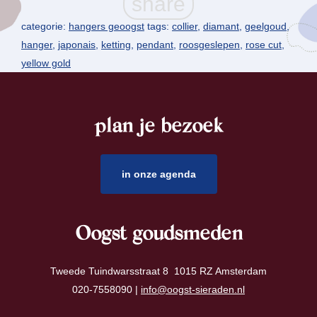
categorie:
hangers geoogst
tags:
collier
,
diamant
,
geelgoud
,
hanger
,
japonais
,
ketting
,
pendant
,
roosgeslepen
,
rose cut
,
yellow gold
plan je bezoek
footer
in onze agenda
Oogst goudsmeden
Tweede Tuindwarsstraat 8 1015 RZ Amsterdam
020-7558090 |
info@oogst-sieraden.nl