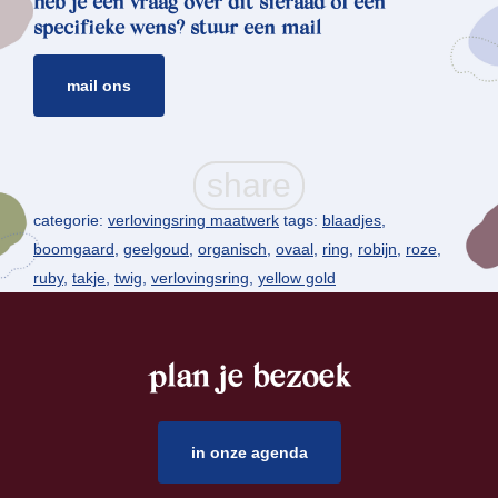
heb je een vraag over dit sieraad of een
specifieke wens? stuur een mail
mail ons
categorie:
verlovingsring maatwerk
tags:
blaadjes
,
boomgaard
,
geelgoud
,
organisch
,
ovaal
,
ring
,
robijn
,
roze
,
ruby
,
takje
,
twig
,
verlovingsring
,
yellow gold
plan je bezoek
footer
in onze agenda