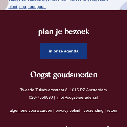
bloei
,
ring
,
roodgoud
plan je bezoek
footer
in onze agenda
Oogst goudsmeden
Tweede Tuindwarsstraat 8 1015 RZ Amsterdam
020-7558090 |
info@oogst-sieraden.nl
algemene voorwaarden
|
privacy beleid
|
verzending
|
retour