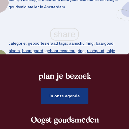
goudsmid atelier in Amsterdam.
categorie:
geboortesieraad
tags:
aanschuifring
,
baargoud
,
bloem
,
boomgaard
,
geboortecadeau
,
ring
,
roségoud
,
takje
plan je bezoek
footer
in onze agenda
Oogst goudsmeden