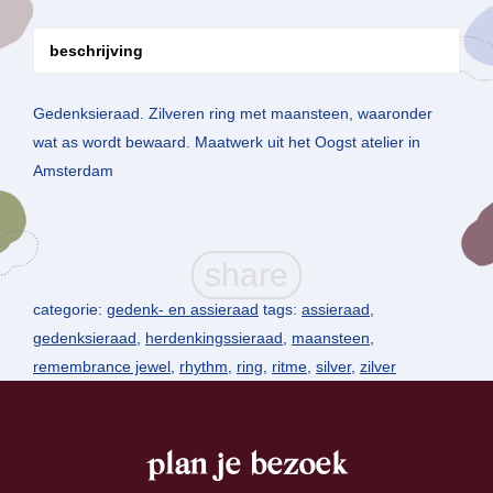
beschrijving
Gedenksieraad. Zilveren ring met maansteen, waaronder
wat as wordt bewaard. Maatwerk uit het Oogst atelier in
Amsterdam
categorie:
gedenk- en assieraad
tags:
assieraad
,
gedenksieraad
,
herdenkingssieraad
,
maansteen
,
remembrance jewel
,
rhythm
,
ring
,
ritme
,
silver
,
zilver
plan je bezoek
footer