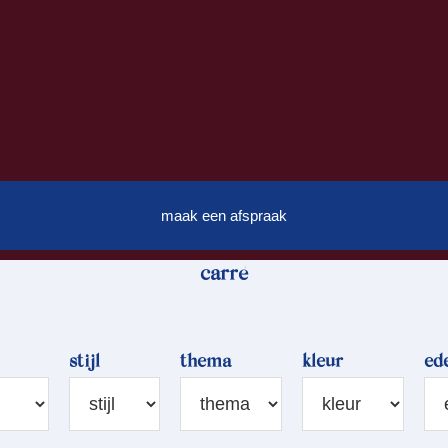
maak een afspraak
carré
stijl
thema
kleur
ed