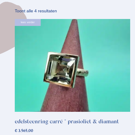
Gesorteerd
Toont alle 4 resultaten
op
lees verder
nieuwste
edelsteenring carré * prasioliet & diamant
€
3.565,00