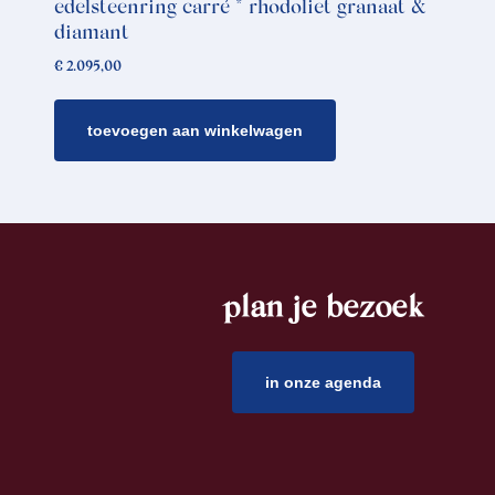
edelsteenring carré * rhodoliet granaat &
diamant
€
2.095,00
toevoegen aan winkelwagen
plan je bezoek
footer
in onze agenda