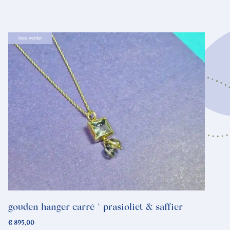
lees verder
gouden hanger carré * prasioliet & saffier
€
895,00